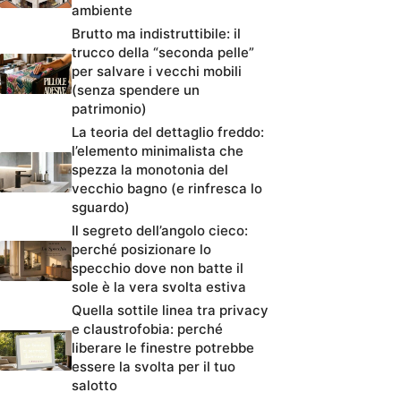
ambiente
Brutto ma indistruttibile: il
trucco della “seconda pelle”
per salvare i vecchi mobili
(senza spendere un
patrimonio)
La teoria del dettaglio freddo:
l’elemento minimalista che
spezza la monotonia del
vecchio bagno (e rinfresca lo
sguardo)
Il segreto dell’angolo cieco:
perché posizionare lo
specchio dove non batte il
sole è la vera svolta estiva
Quella sottile linea tra privacy
e claustrofobia: perché
liberare le finestre potrebbe
essere la svolta per il tuo
salotto