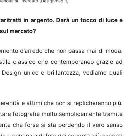
in vendita sul mercato (Designmag.it)
ritratti in argento. Darà un tocco di luce e
i sul mercato?
lemento d’arredo che non passa mai di moda.
 stile classico che contemporaneo grazie ad
. Design unico e brillantezza, vediamo quali
renità e attimi che non si replicheranno più.
ttare fotografie molto semplicemente tramite
nte che forse si sta perdendo il vero senso
ia e centinaia di foto dai soggetti più svariati