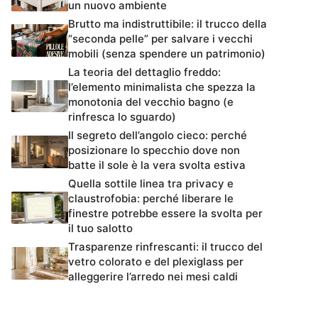
un nuovo ambiente
Brutto ma indistruttibile: il trucco della
“seconda pelle” per salvare i vecchi
mobili (senza spendere un patrimonio)
La teoria del dettaglio freddo:
l’elemento minimalista che spezza la
monotonia del vecchio bagno (e
rinfresca lo sguardo)
Il segreto dell’angolo cieco: perché
posizionare lo specchio dove non
batte il sole è la vera svolta estiva
Quella sottile linea tra privacy e
claustrofobia: perché liberare le
finestre potrebbe essere la svolta per
il tuo salotto
Trasparenze rinfrescanti: il trucco del
vetro colorato e del plexiglass per
alleggerire l’arredo nei mesi caldi