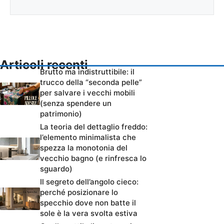
Articoli recenti
Brutto ma indistruttibile: il
trucco della “seconda pelle”
per salvare i vecchi mobili
(senza spendere un
patrimonio)
La teoria del dettaglio freddo:
l’elemento minimalista che
spezza la monotonia del
vecchio bagno (e rinfresca lo
sguardo)
Il segreto dell’angolo cieco:
perché posizionare lo
specchio dove non batte il
sole è la vera svolta estiva