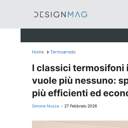
Vai
al
contenuto
Home
Termoarredo
I classici termosifoni
vuole più nessuno: s
più efficienti ed eco
Simone Nozza
-
27 Febbraio 2026