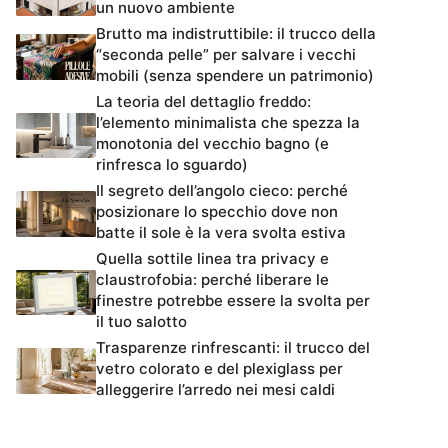
un nuovo ambiente
Brutto ma indistruttibile: il trucco della
“seconda pelle” per salvare i vecchi
mobili (senza spendere un patrimonio)
La teoria del dettaglio freddo:
l’elemento minimalista che spezza la
monotonia del vecchio bagno (e
rinfresca lo sguardo)
Il segreto dell’angolo cieco: perché
posizionare lo specchio dove non
batte il sole è la vera svolta estiva
Quella sottile linea tra privacy e
claustrofobia: perché liberare le
finestre potrebbe essere la svolta per
il tuo salotto
Trasparenze rinfrescanti: il trucco del
vetro colorato e del plexiglass per
alleggerire l’arredo nei mesi caldi