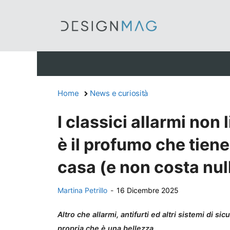
Vai
al
contenuto
Home
News e curiosità
I classici allarmi non
è il profumo che tiene 
casa (e non costa nul
Martina Petrillo
-
16 Dicembre 2025
Altro che allarmi, antifurti ed altri sistemi di s
propria che è una bellezza.