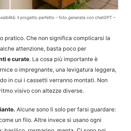
ibilità: il progetto perfetto – foto generata con chatGPT –
o pratico. Che non significa complicarsi la
qualche attenzione, basta poco per
nti e curate
. La cosa più importante è
ernice o impregnante, una levigatura leggera,
do in cui i cassetti verranno montati. Non
itmo visivo con altezze diverse.
iante.
Alcune sono lì solo per farsi guardare:
ome un filo. Altre invece si usano ogni
: basilico, rosmarino, menta. Ci sono poi