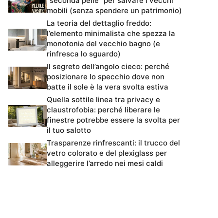
“seconda pelle” per salvare i vecchi
mobili (senza spendere un patrimonio)
La teoria del dettaglio freddo:
l’elemento minimalista che spezza la
monotonia del vecchio bagno (e
rinfresca lo sguardo)
Il segreto dell’angolo cieco: perché
posizionare lo specchio dove non
batte il sole è la vera svolta estiva
Quella sottile linea tra privacy e
claustrofobia: perché liberare le
finestre potrebbe essere la svolta per
il tuo salotto
Trasparenze rinfrescanti: il trucco del
vetro colorato e del plexiglass per
alleggerire l’arredo nei mesi caldi