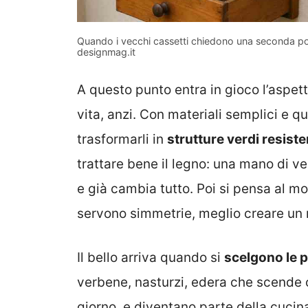
Quando i vecchi cassetti chiedono una seconda poss
designmag.it
A questo punto entra in gioco l’aspett
vita, anzi. Con materiali semplici e 
trasformarli in
strutture verdi resiste
trattare bene il legno: una mano di v
e già cambia tutto. Poi si pensa al mo
servono simmetrie, meglio creare un r
Il bello arriva quando si
scelgono le p
verbene, nasturzi, edera che scende c
giorno, e diventano parte della cucina