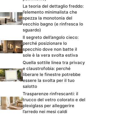
La teoria del dettaglio freddo:
l’elemento minimalista che
spezza la monotonia del
vecchio bagno (e rinfresca lo
sguardo)
Il segreto dell’angolo cieco:
perché posizionare lo
specchio dove non batte il
sole è la vera svolta estiva
Quella sottile linea tra privacy
e claustrofobia: perché
liberare le finestre potrebbe
essere la svolta per il tuo
salotto
Trasparenze rinfrescanti: il
trucco del vetro colorato e del
plexiglass per alleggerire
l’arredo nei mesi caldi