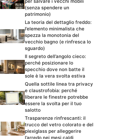
per salvare i vecchi mobili
(senza spendere un
patrimonio)
La teoria del dettaglio freddo:
l’elemento minimalista che
spezza la monotonia del
vecchio bagno (e rinfresca lo
sguardo)
Il segreto dell’angolo cieco:
perché posizionare lo
specchio dove non batte il
sole è la vera svolta estiva
Quella sottile linea tra privacy
e claustrofobia: perché
liberare le finestre potrebbe
essere la svolta per il tuo
salotto
Trasparenze rinfrescanti: il
trucco del vetro colorato e del
plexiglass per alleggerire
l’arredo nei mesi caldi