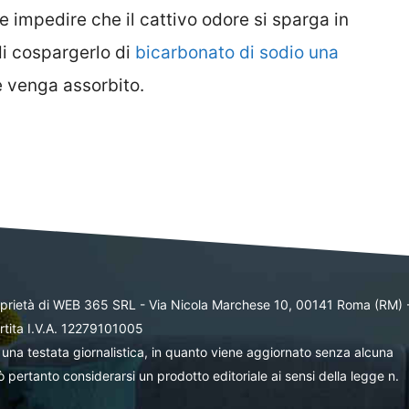
 e impedire che il cattivo odore si sparga in
di cospargerlo di
bicarbonato di sodio una
re venga assorbito.
oprietà di WEB 365 SRL - Via Nicola Marchese 10, 00141 Roma (RM) 
rtita I.V.A. 12279101005
una testata giornalistica, in quanto viene aggiornato senza alcuna
 pertanto considerarsi un prodotto editoriale ai sensi della legge n.