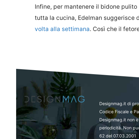
Infine, per mantenere il bidone pulito
tutta la cucina, Edelman suggerisce 
volta alla settimana
. Così che il feto
Designmag.it di pr
Codice Fiscale e Pa
Designmag.it non è 
periodicità. Non può
62 del 07.03.2001