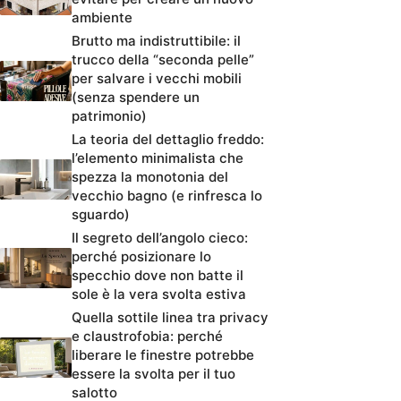
ambiente
Brutto ma indistruttibile: il
trucco della “seconda pelle”
per salvare i vecchi mobili
(senza spendere un
patrimonio)
La teoria del dettaglio freddo:
l’elemento minimalista che
spezza la monotonia del
vecchio bagno (e rinfresca lo
sguardo)
Il segreto dell’angolo cieco:
perché posizionare lo
specchio dove non batte il
sole è la vera svolta estiva
Quella sottile linea tra privacy
e claustrofobia: perché
liberare le finestre potrebbe
essere la svolta per il tuo
salotto