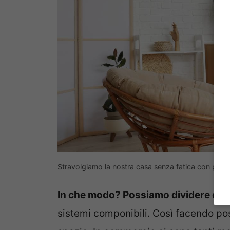
Stravolgiamo la nostra casa senza fatica con poch
In che modo? Possiamo dividere degli
sistemi componibili. Così facendo p