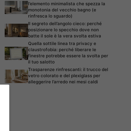
l’elemento minimalista che spezza la
monotonia del vecchio bagno (e
rinfresca lo sguardo)
Il segreto dell’angolo cieco: perché
posizionare lo specchio dove non
batte il sole è la vera svolta estiva
Quella sottile linea tra privacy e
claustrofobia: perché liberare le
finestre potrebbe essere la svolta per
il tuo salotto
Trasparenze rinfrescanti: il trucco del
vetro colorato e del plexiglass per
alleggerire l’arredo nei mesi caldi