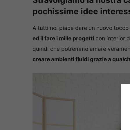
Stravolgiamo la nostra c
pochissime idee interes
A tutti noi piace dare un nuovo tocco
ed il fare i mille progetti
con interior d
quindi che potremmo amare verament
creare ambienti fluidi grazie a qualc