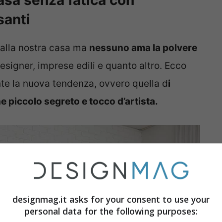
asa senza fatica con
santi
 alla nostra casa ma
nessuno ama la polvere
esigner, imprese edili e quanto altro. Ecco
e la nuova tendenza, ovvero quella d
i
he piccolo segreto e tocco d’artista.
designmag.it asks for your consent to use your
personal data for the following purposes: