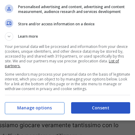
Personalised advertising and content, advertising and content
measurement, audience research and services development
Store and/or access information on a device
Learn more
Your personal data will be processed and information from your device
(cookies, unique identifiers, and other device data) may be stored by,
accessed by and shared with 319 partners, or used specifically by this
site. We and our partners may use precise geolocation data.
List of
partners.
Some vendors may process your personal data on the basis of legitimate
interest, which you can object to by managing your options below. Look
for a link at the bottom of this page or in the site menu to manage or
withdraw consent in privacy and cookie settings.
issime idee interessanti-Designmag.it
Manage options
Consent
 ambienti con delle librerie
bifacciali o dei
ossiamo giocare veramente tantissimo con lo