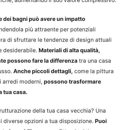
etiche, aumentando il suo valore complessivo.
e dei bagni può avere un impatto
ndendola più attraente per potenziali
era di sfruttare le tendenze di design attuali
e desiderabile.
Materiali di alta qualità,
ente possono fare la differenza
tra una casa
lusso.
Anche piccoli dettagli,
come la pittura
li arredi moderni,
possono trasformare
la tua casa.
rutturazione della tua casa vecchia? Una
ai diverse opzioni a tua disposizione.
Puoi