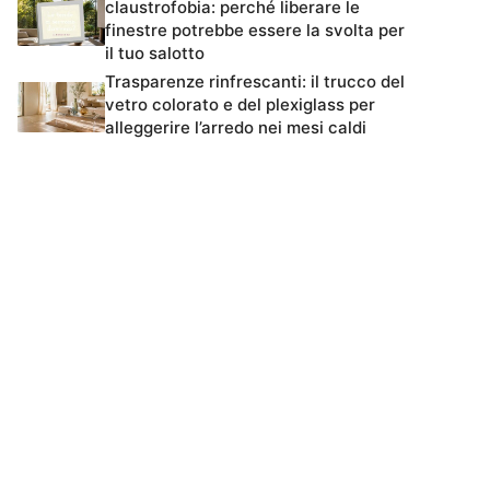
claustrofobia: perché liberare le
finestre potrebbe essere la svolta per
il tuo salotto
Trasparenze rinfrescanti: il trucco del
vetro colorato e del plexiglass per
alleggerire l’arredo nei mesi caldi