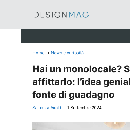
Vai
al
contenuto
Home
News e curiosità
Hai un monolocale? Sf
affittarlo: l’idea geni
fonte di guadagno
Samanta Airoldi
-
1 Settembre 2024