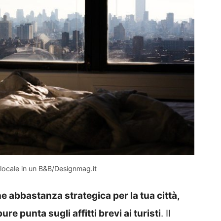
locale in un B&B/Designmag.it
e abbastanza strategica per la tua città,
 punta sugli affitti brevi ai turisti
. Il