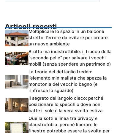
Articoli recenti
Moltiplicare lo spazio in un balcone
stretto: l’errore da evitare per creare
un nuovo ambiente
Brutto ma indistruttibile: il trucco della
“seconda pelle” per salvare i vecchi
mobili (senza spendere un patrimonio)
La teoria del dettaglio freddo:
l’elemento minimalista che spezza la
monotonia del vecchio bagno (e
rinfresca lo sguardo)
Il segreto dell’angolo cieco: perché
posizionare lo specchio dove non
batte il sole è la vera svolta estiva
Quella sottile linea tra privacy e
claustrofobia: perché liberare le
finestre potrebbe essere la svolta per