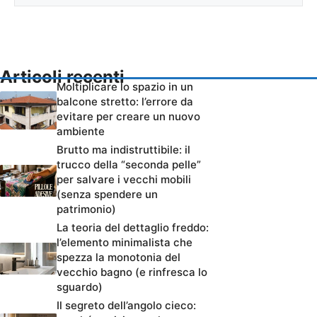
Articoli recenti
Moltiplicare lo spazio in un
balcone stretto: l’errore da
evitare per creare un nuovo
ambiente
Brutto ma indistruttibile: il
trucco della “seconda pelle”
per salvare i vecchi mobili
(senza spendere un
patrimonio)
La teoria del dettaglio freddo:
l’elemento minimalista che
spezza la monotonia del
vecchio bagno (e rinfresca lo
sguardo)
Il segreto dell’angolo cieco: