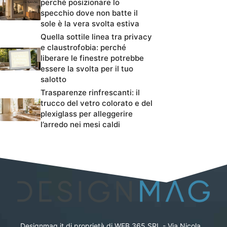
perché posizionare lo
specchio dove non batte il
sole è la vera svolta estiva
Quella sottile linea tra privacy
e claustrofobia: perché
liberare le finestre potrebbe
essere la svolta per il tuo
salotto
Trasparenze rinfrescanti: il
trucco del vetro colorato e del
plexiglass per alleggerire
l’arredo nei mesi caldi
Designmag.it di proprietà di WEB 365 SRL - Via Nicola