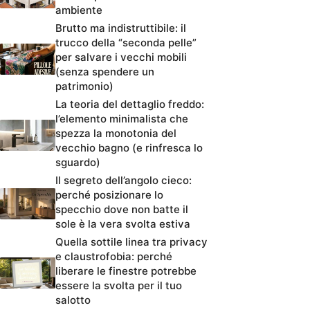
ambiente
Brutto ma indistruttibile: il
trucco della “seconda pelle”
per salvare i vecchi mobili
(senza spendere un
patrimonio)
La teoria del dettaglio freddo:
l’elemento minimalista che
spezza la monotonia del
vecchio bagno (e rinfresca lo
sguardo)
Il segreto dell’angolo cieco:
perché posizionare lo
specchio dove non batte il
sole è la vera svolta estiva
Quella sottile linea tra privacy
e claustrofobia: perché
liberare le finestre potrebbe
essere la svolta per il tuo
salotto