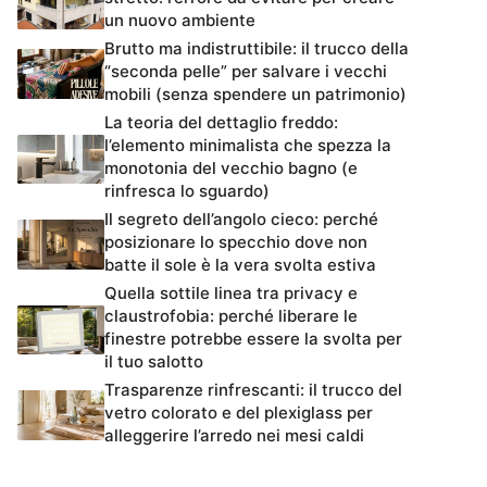
un nuovo ambiente
Brutto ma indistruttibile: il trucco della
“seconda pelle” per salvare i vecchi
mobili (senza spendere un patrimonio)
La teoria del dettaglio freddo:
l’elemento minimalista che spezza la
monotonia del vecchio bagno (e
rinfresca lo sguardo)
Il segreto dell’angolo cieco: perché
posizionare lo specchio dove non
batte il sole è la vera svolta estiva
Quella sottile linea tra privacy e
claustrofobia: perché liberare le
finestre potrebbe essere la svolta per
il tuo salotto
Trasparenze rinfrescanti: il trucco del
vetro colorato e del plexiglass per
alleggerire l’arredo nei mesi caldi