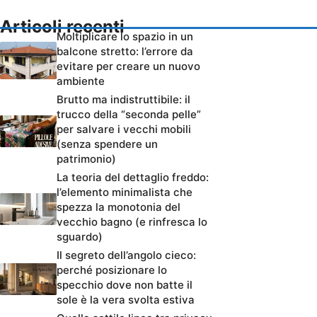
Articoli recenti
Moltiplicare lo spazio in un
balcone stretto: l’errore da
evitare per creare un nuovo
ambiente
Brutto ma indistruttibile: il
trucco della “seconda pelle”
per salvare i vecchi mobili
(senza spendere un
patrimonio)
La teoria del dettaglio freddo:
l’elemento minimalista che
spezza la monotonia del
vecchio bagno (e rinfresca lo
sguardo)
Il segreto dell’angolo cieco:
perché posizionare lo
specchio dove non batte il
sole è la vera svolta estiva