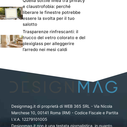
Quella sottile linea tra privacy
e claustrofobia: perché
liberare le finestre potrebbe
essere la svolta per il tuo
salotto
Trasparenze rinfrescanti: il
trucco del vetro colorato e del
plexiglass per alleggerire
l’arredo nei mesi caldi
Designmag.it di proprietà di WEB 365 SRL - Via Nicola
Marchese 10, 00141 Roma (RM) - Codice Fiscale e Partita
I.V.A. 12279101005
Designmag.it non è una testata giornalistica, in quanto