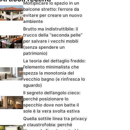
Moltiplicare lo spazio in un
balcone stretto: l’errore da
evitare per creare un nuovo
ambiente
Brutto ma indistruttibile: il
trucco della “seconda pelle”
per salvare i vecchi mobili
(senza spendere un
patrimonio)
La teoria del dettaglio freddo:
l’elemento minimalista che
spezza la monotonia del
vecchio bagno (e rinfresca lo
sguardo)
Il segreto dell’angolo cieco:
perché posizionare lo
specchio dove non batte il
sole è la vera svolta estiva
Quella sottile linea tra privacy
e claustrofobia: perché