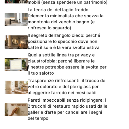
mobili (senza spendere un patrimonio)
La teoria del dettaglio freddo:
l’elemento minimalista che spezza la
monotonia del vecchio bagno (e
rinfresca lo sguardo)
Il segreto dell’angolo cieco: perché
posizionare lo specchio dove non
batte il sole è la vera svolta estiva
Quella sottile linea tra privacy e
claustrofobia: perché liberare le
finestre potrebbe essere la svolta per
il tuo salotto
Trasparenze rinfrescanti: il trucco del
vetro colorato e del plexiglass per
alleggerire l’arredo nei mesi caldi
Pareti impeccabili senza ridipingere: i
2 trucchi di restauro rapido usati dalle
gallerie d’arte per cancellare i segni
del tempo