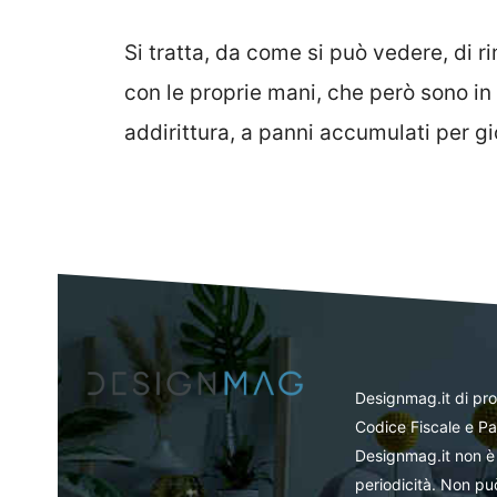
Si tratta, da come si può vedere, di r
con le proprie mani, che però sono in 
addirittura, a panni accumulati per gio
Designmag.it di pr
Codice Fiscale e Pa
Designmag.it non è 
periodicità. Non può