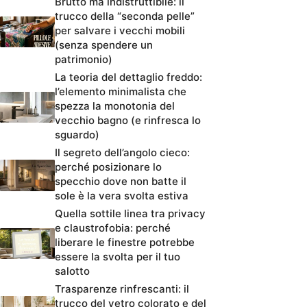
Brutto ma indistruttibile: il
trucco della “seconda pelle”
per salvare i vecchi mobili
(senza spendere un
patrimonio)
La teoria del dettaglio freddo:
l’elemento minimalista che
spezza la monotonia del
vecchio bagno (e rinfresca lo
sguardo)
Il segreto dell’angolo cieco:
perché posizionare lo
specchio dove non batte il
sole è la vera svolta estiva
Quella sottile linea tra privacy
e claustrofobia: perché
liberare le finestre potrebbe
essere la svolta per il tuo
salotto
Trasparenze rinfrescanti: il
trucco del vetro colorato e del