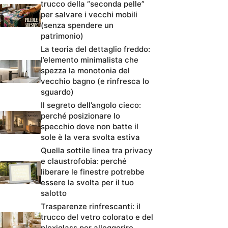
trucco della “seconda pelle”
per salvare i vecchi mobili
(senza spendere un
patrimonio)
La teoria del dettaglio freddo:
l’elemento minimalista che
spezza la monotonia del
vecchio bagno (e rinfresca lo
sguardo)
Il segreto dell’angolo cieco:
perché posizionare lo
specchio dove non batte il
sole è la vera svolta estiva
Quella sottile linea tra privacy
e claustrofobia: perché
liberare le finestre potrebbe
essere la svolta per il tuo
salotto
Trasparenze rinfrescanti: il
trucco del vetro colorato e del
plexiglass per alleggerire