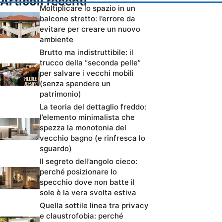
Articoli recenti
Moltiplicare lo spazio in un
balcone stretto: l’errore da
evitare per creare un nuovo
ambiente
Brutto ma indistruttibile: il
trucco della “seconda pelle”
per salvare i vecchi mobili
(senza spendere un
patrimonio)
La teoria del dettaglio freddo:
l’elemento minimalista che
spezza la monotonia del
vecchio bagno (e rinfresca lo
sguardo)
Il segreto dell’angolo cieco:
perché posizionare lo
specchio dove non batte il
sole è la vera svolta estiva
Quella sottile linea tra privacy
e claustrofobia: perché