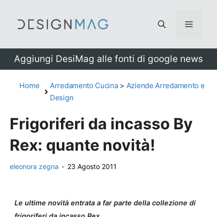
Vai
al
Menu
contenuto
Aggiungi DesiMag alle fonti di google news
Home
Arredamento Cucina
>
Aziende Arredamento e
Design
Frigoriferi da incasso By
Rex: quante novità!
eleonora zegna
-
23 Agosto 2011
Le ultime novità entrata a far parte della collezione di
frigoriferi da incasso Rex