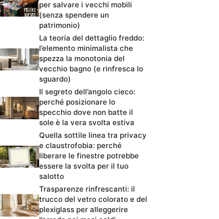
per salvare i vecchi mobili
(senza spendere un
patrimonio)
La teoria del dettaglio freddo:
l’elemento minimalista che
spezza la monotonia del
vecchio bagno (e rinfresca lo
sguardo)
Il segreto dell’angolo cieco:
perché posizionare lo
specchio dove non batte il
sole è la vera svolta estiva
Quella sottile linea tra privacy
e claustrofobia: perché
liberare le finestre potrebbe
essere la svolta per il tuo
salotto
Trasparenze rinfrescanti: il
trucco del vetro colorato e del
plexiglass per alleggerire