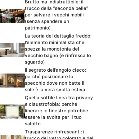
Brutto ma indistruttibile: il
trucco della “seconda pelle”
per salvare i vecchi mobili
(senza spendere un
patrimonio)
La teoria del dettaglio freddo:
l’elemento minimalista che
spezza la monotonia del
vecchio bagno (e rinfresca lo
sguardo)
Il segreto dell’angolo cieco:
perché posizionare lo
specchio dove non batte il
sole è la vera svolta estiva
Quella sottile linea tra privacy
e claustrofobia: perché
liberare le finestre potrebbe
essere la svolta per il tuo
salotto
Trasparenze rinfrescanti: il
trucco del vetro colorato e del