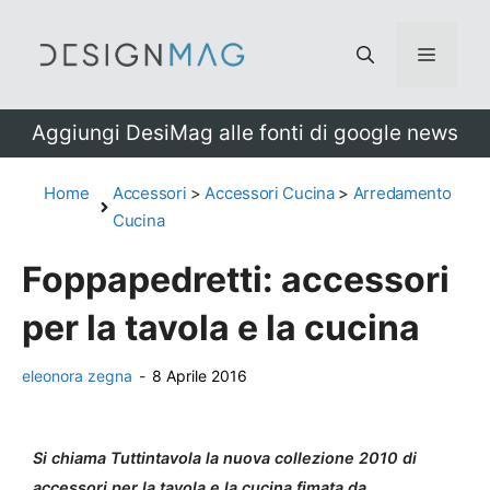
Vai
al
Menu
contenuto
Aggiungi DesiMag alle fonti di google news
Home
Accessori
>
Accessori Cucina
>
Arredamento
Cucina
Foppapedretti: accessori
per la tavola e la cucina
eleonora zegna
-
8 Aprile 2016
Si chiama Tuttintavola la nuova collezione 2010 di
accessori per la tavola e la cucina fimata da