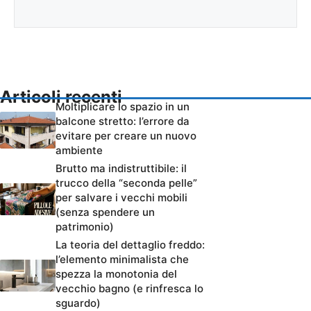
Articoli recenti
Moltiplicare lo spazio in un
balcone stretto: l’errore da
evitare per creare un nuovo
ambiente
Brutto ma indistruttibile: il
trucco della “seconda pelle”
per salvare i vecchi mobili
(senza spendere un
patrimonio)
La teoria del dettaglio freddo:
l’elemento minimalista che
spezza la monotonia del
vecchio bagno (e rinfresca lo
sguardo)