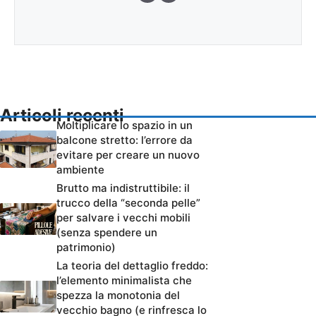
Articoli recenti
Moltiplicare lo spazio in un
balcone stretto: l’errore da
evitare per creare un nuovo
ambiente
Brutto ma indistruttibile: il
trucco della “seconda pelle”
per salvare i vecchi mobili
(senza spendere un
patrimonio)
La teoria del dettaglio freddo:
l’elemento minimalista che
spezza la monotonia del
vecchio bagno (e rinfresca lo