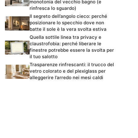
monotonia del vecchio bagno (e
rinfresca lo sguardo)
Il segreto dell’angolo cieco: perché
posizionare lo specchio dove non
batte il sole è la vera svolta estiva
Quella sottile linea tra privacy e
claustrofobia: perché liberare le
finestre potrebbe essere la svolta per
il tuo salotto
Trasparenze rinfrescanti: il trucco del
vetro colorato e del plexiglass per
alleggerire l’arredo nei mesi caldi