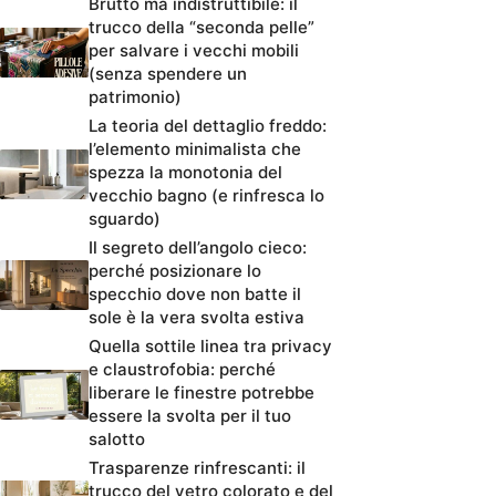
Brutto ma indistruttibile: il
trucco della “seconda pelle”
per salvare i vecchi mobili
(senza spendere un
patrimonio)
La teoria del dettaglio freddo:
l’elemento minimalista che
spezza la monotonia del
vecchio bagno (e rinfresca lo
sguardo)
Il segreto dell’angolo cieco:
perché posizionare lo
specchio dove non batte il
sole è la vera svolta estiva
Quella sottile linea tra privacy
e claustrofobia: perché
liberare le finestre potrebbe
essere la svolta per il tuo
salotto
Trasparenze rinfrescanti: il
trucco del vetro colorato e del