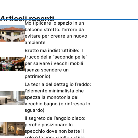
Articoli recenti
Moltiplicare lo spazio in un
balcone stretto: l’errore da
evitare per creare un nuovo
ambiente
Brutto ma indistruttibile: il
trucco della “seconda pelle”
per salvare i vecchi mobili
(senza spendere un
patrimonio)
La teoria del dettaglio freddo:
l’elemento minimalista che
spezza la monotonia del
vecchio bagno (e rinfresca lo
sguardo)
Il segreto dell’angolo cieco:
perché posizionare lo
specchio dove non batte il
sole è la vera svolta estiva