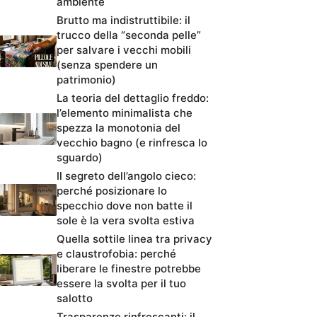
ambiente
Brutto ma indistruttibile: il
trucco della “seconda pelle”
per salvare i vecchi mobili
(senza spendere un
patrimonio)
La teoria del dettaglio freddo:
l’elemento minimalista che
spezza la monotonia del
vecchio bagno (e rinfresca lo
sguardo)
Il segreto dell’angolo cieco:
perché posizionare lo
specchio dove non batte il
sole è la vera svolta estiva
Quella sottile linea tra privacy
e claustrofobia: perché
liberare le finestre potrebbe
essere la svolta per il tuo
salotto
Trasparenze rinfrescanti: il