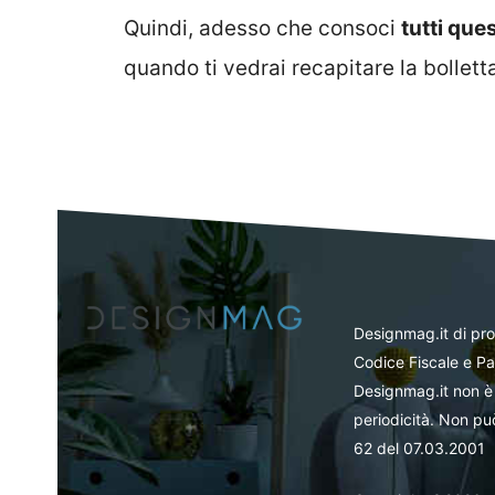
Quindi, adesso che consoci
tutti que
quando ti vedrai recapitare la bollett
Designmag.it di pr
Codice Fiscale e Pa
Designmag.it non è 
periodicità. Non può
62 del 07.03.2001