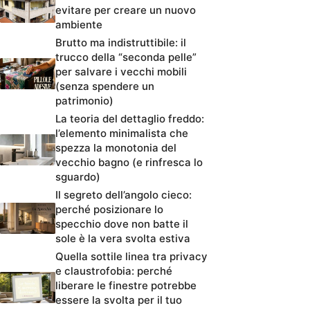
evitare per creare un nuovo
ambiente
Brutto ma indistruttibile: il
trucco della “seconda pelle”
per salvare i vecchi mobili
(senza spendere un
patrimonio)
La teoria del dettaglio freddo:
l’elemento minimalista che
spezza la monotonia del
vecchio bagno (e rinfresca lo
sguardo)
Il segreto dell’angolo cieco:
perché posizionare lo
specchio dove non batte il
sole è la vera svolta estiva
Quella sottile linea tra privacy
e claustrofobia: perché
liberare le finestre potrebbe
essere la svolta per il tuo