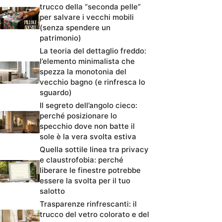
trucco della “seconda pelle”
per salvare i vecchi mobili
(senza spendere un
patrimonio)
La teoria del dettaglio freddo:
l’elemento minimalista che
spezza la monotonia del
vecchio bagno (e rinfresca lo
sguardo)
Il segreto dell’angolo cieco:
perché posizionare lo
specchio dove non batte il
sole è la vera svolta estiva
Quella sottile linea tra privacy
e claustrofobia: perché
liberare le finestre potrebbe
essere la svolta per il tuo
salotto
Trasparenze rinfrescanti: il
trucco del vetro colorato e del