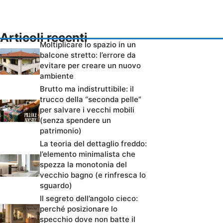
Articoli recenti
Moltiplicare lo spazio in un
balcone stretto: l’errore da
evitare per creare un nuovo
ambiente
Brutto ma indistruttibile: il
trucco della “seconda pelle”
per salvare i vecchi mobili
(senza spendere un
patrimonio)
La teoria del dettaglio freddo:
l’elemento minimalista che
spezza la monotonia del
vecchio bagno (e rinfresca lo
sguardo)
Il segreto dell’angolo cieco:
perché posizionare lo
specchio dove non batte il