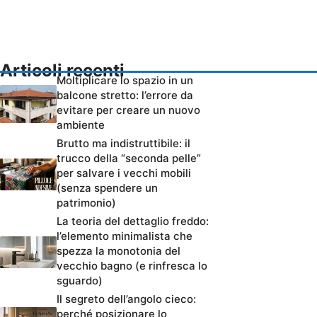
Articoli recenti
Moltiplicare lo spazio in un
balcone stretto: l’errore da
evitare per creare un nuovo
ambiente
Brutto ma indistruttibile: il
trucco della “seconda pelle”
per salvare i vecchi mobili
(senza spendere un
patrimonio)
La teoria del dettaglio freddo:
l’elemento minimalista che
spezza la monotonia del
vecchio bagno (e rinfresca lo
sguardo)
Il segreto dell’angolo cieco:
perché posizionare lo