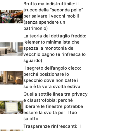
Brutto ma indistruttibile: il
trucco della “seconda pelle”
per salvare i vecchi mobili
(senza spendere un
patrimonio)
La teoria del dettaglio freddo:
l’elemento minimalista che
spezza la monotonia del
vecchio bagno (e rinfresca lo
sguardo)
Il segreto dell’angolo cieco:
perché posizionare lo
specchio dove non batte il
sole è la vera svolta estiva
Quella sottile linea tra privacy
e claustrofobia: perché
liberare le finestre potrebbe
essere la svolta per il tuo
salotto
Trasparenze rinfrescanti: il