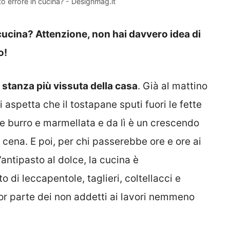
 errore in cucina? - Designmag.it
 cucina? Attenzione, non hai davvero idea di
o!
a
stanza più vissuta della casa
. Già al mattino
i aspetta che il tostapane sputi fuori le fette
e burro e marmellata e da lì è un crescendo
a cena. E poi, per chi passerebbe ore e ore ai
’antipasto al dolce, la cucina è
o di leccapentole, taglieri, coltellacci e
ior parte dei non addetti ai lavori nemmeno