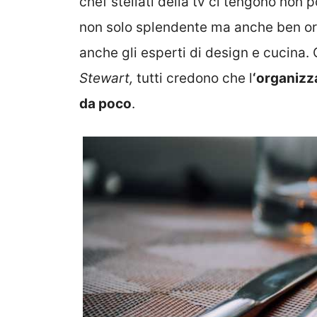
chef stellati della tv ci tengono non 
non solo splendente ma anche ben org
anche gli esperti di design e cucina. C
Stewart,
tutti credono che l
‘organizz
da poco
.