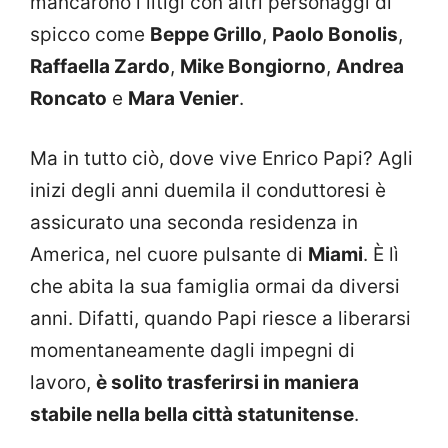
mancarono i litigi con altri personaggi di
spicco come
Beppe Grillo
,
Paolo Bonolis
,
Raffaella Zardo
,
Mike Bongiorno
,
Andrea
Roncato
e
Mara Venier
.
Ma in tutto ciò, dove vive Enrico Papi? Agli
inizi degli anni duemila il conduttoresi è
assicurato una seconda residenza in
America, nel cuore pulsante di
Miami
. È lì
che abita la sua famiglia ormai da diversi
anni. Difatti, quando Papi riesce a liberarsi
momentaneamente dagli impegni di
lavoro,
è solito trasferirsi in maniera
stabile nella bella città statunitense
.