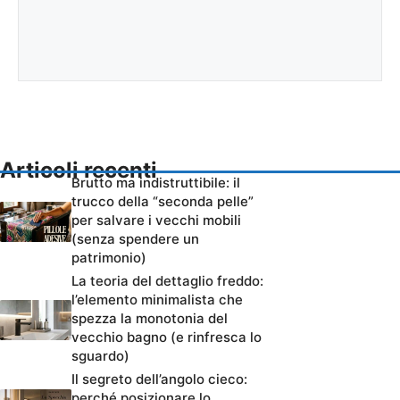
Articoli recenti
Brutto ma indistruttibile: il
trucco della “seconda pelle”
per salvare i vecchi mobili
(senza spendere un
patrimonio)
La teoria del dettaglio freddo:
l’elemento minimalista che
spezza la monotonia del
vecchio bagno (e rinfresca lo
sguardo)
Il segreto dell’angolo cieco:
perché posizionare lo