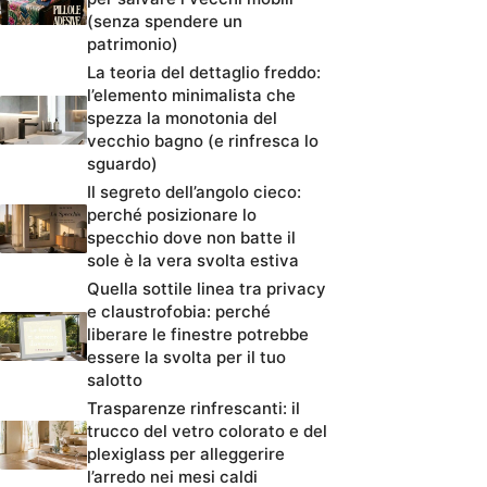
(senza spendere un
patrimonio)
La teoria del dettaglio freddo:
l’elemento minimalista che
spezza la monotonia del
vecchio bagno (e rinfresca lo
sguardo)
Il segreto dell’angolo cieco:
perché posizionare lo
specchio dove non batte il
sole è la vera svolta estiva
Quella sottile linea tra privacy
e claustrofobia: perché
liberare le finestre potrebbe
essere la svolta per il tuo
salotto
Trasparenze rinfrescanti: il
trucco del vetro colorato e del
plexiglass per alleggerire
l’arredo nei mesi caldi