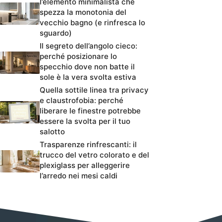
l’elemento minimalista che
spezza la monotonia del
vecchio bagno (e rinfresca lo
sguardo)
Il segreto dell’angolo cieco:
perché posizionare lo
specchio dove non batte il
sole è la vera svolta estiva
Quella sottile linea tra privacy
e claustrofobia: perché
liberare le finestre potrebbe
essere la svolta per il tuo
salotto
Trasparenze rinfrescanti: il
trucco del vetro colorato e del
plexiglass per alleggerire
l’arredo nei mesi caldi