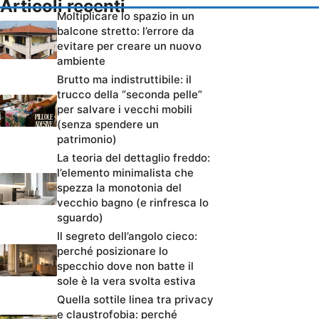
Articoli recenti
Moltiplicare lo spazio in un
balcone stretto: l’errore da
evitare per creare un nuovo
ambiente
Brutto ma indistruttibile: il
trucco della “seconda pelle”
per salvare i vecchi mobili
(senza spendere un
patrimonio)
La teoria del dettaglio freddo:
l’elemento minimalista che
spezza la monotonia del
vecchio bagno (e rinfresca lo
sguardo)
Il segreto dell’angolo cieco:
perché posizionare lo
specchio dove non batte il
sole è la vera svolta estiva
Quella sottile linea tra privacy
e claustrofobia: perché