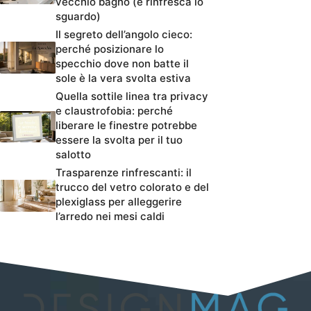
vecchio bagno (e rinfresca lo
sguardo)
Il segreto dell’angolo cieco:
perché posizionare lo
specchio dove non batte il
sole è la vera svolta estiva
Quella sottile linea tra privacy
e claustrofobia: perché
liberare le finestre potrebbe
essere la svolta per il tuo
salotto
Trasparenze rinfrescanti: il
trucco del vetro colorato e del
plexiglass per alleggerire
l’arredo nei mesi caldi