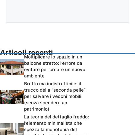
Articoli recenti
Moltiplicare lo spazio in un
balcone stretto: l’errore da
evitare per creare un nuovo
ambiente
Brutto ma indistruttibile: il
trucco della “seconda pelle”
per salvare i vecchi mobili
(senza spendere un
patrimonio)
La teoria del dettaglio freddo:
l’elemento minimalista che
spezza la monotonia del