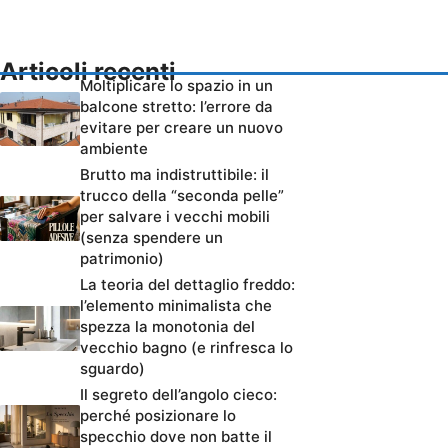
Articoli recenti
Moltiplicare lo spazio in un
balcone stretto: l’errore da
evitare per creare un nuovo
ambiente
Brutto ma indistruttibile: il
trucco della “seconda pelle”
per salvare i vecchi mobili
(senza spendere un
patrimonio)
La teoria del dettaglio freddo:
l’elemento minimalista che
spezza la monotonia del
vecchio bagno (e rinfresca lo
sguardo)
Il segreto dell’angolo cieco:
perché posizionare lo
specchio dove non batte il