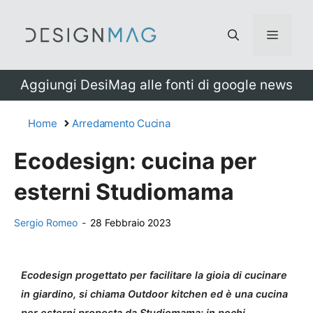
Vai
al
Menu
contenuto
Aggiungi DesiMag alle fonti di google news
Home
Arredamento Cucina
Ecodesign: cucina per
esterni Studiomama
Sergio Romeo
-
28 Febbraio 2023
Ecodesign progettato per facilitare la gioia di cucinare
in giardino, si chiama Outdoor kitchen ed è una cucina
per esterni proposta da Studiomama: in pochi