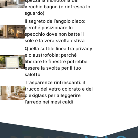
spezza la monotonia del
vecchio bagno (e rinfresca lo
sguardo)
Il segreto dell’angolo cieco:
perché posizionare lo
specchio dove non batte il
sole è la vera svolta estiva
Quella sottile linea tra privacy
e claustrofobia: perché
liberare le finestre potrebbe
essere la svolta per il tuo
salotto
Trasparenze rinfrescanti: il
trucco del vetro colorato e del
plexiglass per alleggerire
l’arredo nei mesi caldi