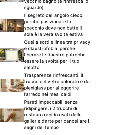
vecchio bagno (e rinfresca lo
sguardo)
Il segreto dell’angolo cieco:
perché posizionare lo
specchio dove non batte il
sole è la vera svolta estiva
Quella sottile linea tra privacy
e claustrofobia: perché
liberare le finestre potrebbe
essere la svolta per il tuo
salotto
Trasparenze rinfrescanti: il
trucco del vetro colorato e del
plexiglass per alleggerire
l’arredo nei mesi caldi
Pareti impeccabili senza
ridipingere: i 2 trucchi di
restauro rapido usati dalle
gallerie d’arte per cancellare i
segni del tempo