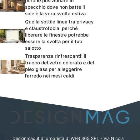
perché posizionare lo
specchio dove non batte il
sole è la vera svolta estiva
Quella sottile linea tra privacy
e claustrofobia: perché
liberare le finestre potrebbe
essere la svolta per il tuo
salotto
Trasparenze rinfrescanti: il
trucco del vetro colorato e del
plexiglass per alleggerire
l’arredo nei mesi caldi
Designmag.it di proprietà di WEB 365 SRL - Via Nicola