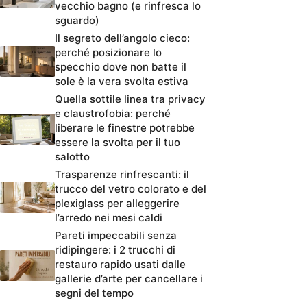
vecchio bagno (e rinfresca lo
sguardo)
Il segreto dell’angolo cieco:
perché posizionare lo
specchio dove non batte il
sole è la vera svolta estiva
Quella sottile linea tra privacy
e claustrofobia: perché
liberare le finestre potrebbe
essere la svolta per il tuo
salotto
Trasparenze rinfrescanti: il
trucco del vetro colorato e del
plexiglass per alleggerire
l’arredo nei mesi caldi
Pareti impeccabili senza
ridipingere: i 2 trucchi di
restauro rapido usati dalle
gallerie d’arte per cancellare i
segni del tempo