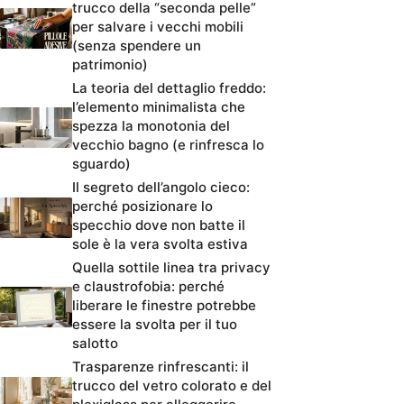
trucco della “seconda pelle”
per salvare i vecchi mobili
(senza spendere un
patrimonio)
La teoria del dettaglio freddo:
l’elemento minimalista che
spezza la monotonia del
vecchio bagno (e rinfresca lo
sguardo)
Il segreto dell’angolo cieco:
perché posizionare lo
specchio dove non batte il
sole è la vera svolta estiva
Quella sottile linea tra privacy
e claustrofobia: perché
liberare le finestre potrebbe
essere la svolta per il tuo
salotto
Trasparenze rinfrescanti: il
trucco del vetro colorato e del