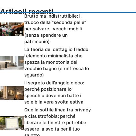
Articoli recenti
Brutto ma indistruttibile: il
trucco della “seconda pelle”
per salvare i vecchi mobili
(senza spendere un
patrimonio)
La teoria del dettaglio freddo:
l’elemento minimalista che
spezza la monotonia del
vecchio bagno (e rinfresca lo
sguardo)
Il segreto dell’angolo cieco:
perché posizionare lo
specchio dove non batte il
sole è la vera svolta estiva
Quella sottile linea tra privacy
e claustrofobia: perché
liberare le finestre potrebbe
essere la svolta per il tuo
salotto