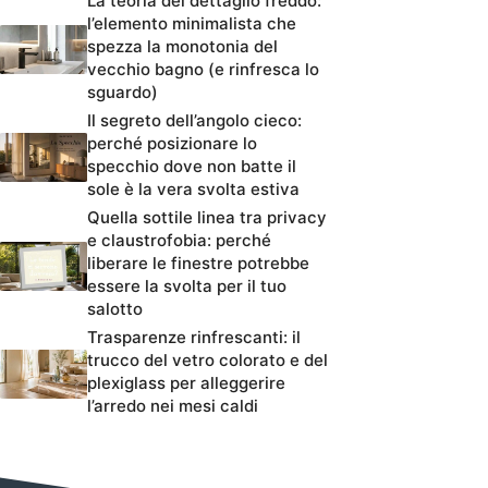
La teoria del dettaglio freddo:
l’elemento minimalista che
spezza la monotonia del
vecchio bagno (e rinfresca lo
sguardo)
Il segreto dell’angolo cieco:
perché posizionare lo
specchio dove non batte il
sole è la vera svolta estiva
Quella sottile linea tra privacy
e claustrofobia: perché
liberare le finestre potrebbe
essere la svolta per il tuo
salotto
Trasparenze rinfrescanti: il
trucco del vetro colorato e del
plexiglass per alleggerire
l’arredo nei mesi caldi